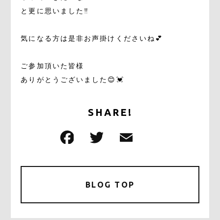
と更に思いました‼️
気になる方は是非お声掛けくださいね💕
ご参加頂いた皆様
ありがとうございました😊💓
SHARE!
F
T
E
共
a
w
m
有
c
it
ai
e
te
l
BLOG TOP
b
r
o