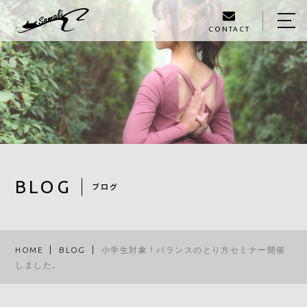
CONTACT
HOME
ABOUT
MENU
GALLERY
STAFF
BLOG
ブログ
BLOG
ACCESS
HOME
BLOG
小学生対象！バランスのとり方セミナー開催
しました。
090-1326-3602