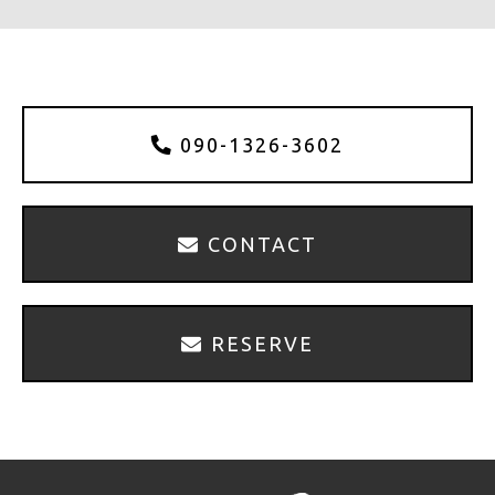
o
k
090-1326-3602
CONTACT
RESERVE