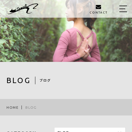
CONTACT
HOME
ABOUT
MENU
GALLERY
STAFF
BLOG
ブログ
BLOG
ACCESS
HOME
BLOG
090-1326-3602