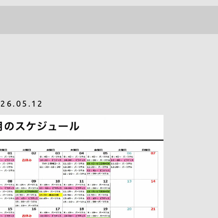
ACCESS
090-1326-3602
26.05.12
CONTACT
RESERVE