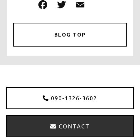
F
T
E
共
a
w
m
有
c
it
ai
e
te
l
BLOG TOP
b
r
o
o
k
090-1326-3602
CONTACT