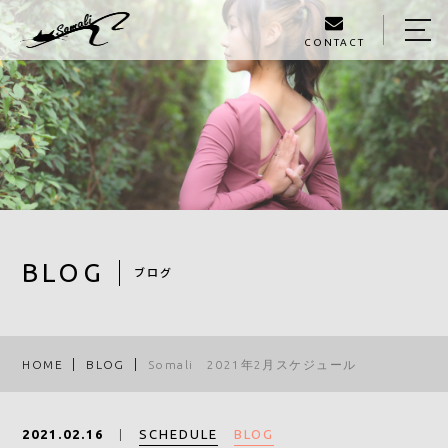
CONTACT
HOME
ABOUT
MENU
GALLERY
STAFF
BLOG
ブログ
BLOG
ACCESS
HOME
BLOG
Somali 2021年2月スケジュール
090-1326-3602
SCHEDULE
BLOG
2021.02.16