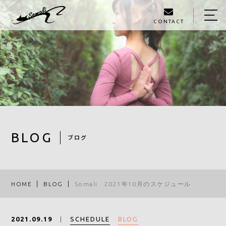
CONTACT
HOME
ABOUT
MENU
GALLERY
STAFF
BLOG
ブログ
BLOG
ACCESS
HOME
BLOG
Somali 2021年10月のスケジュール
090-1326-3602
SCHEDULE
BLOG
2021.09.19