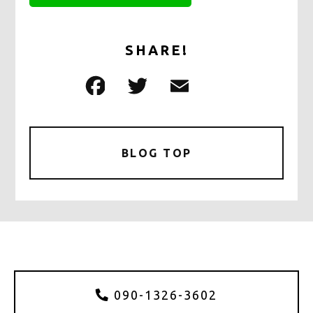
SHARE!
F
T
E
共
a
w
m
有
c
it
ai
e
te
l
BLOG TOP
b
r
o
o
k
090-1326-3602