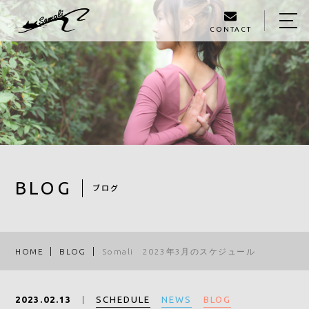
CONTACT
HOME
ABOUT
MENU
GALLERY
STAFF
BLOG
ブログ
BLOG
ACCESS
HOME
BLOG
Somali 2023年3月のスケジュール
090-1326-3602
SCHEDULE
NEWS
BLOG
2023.02.13