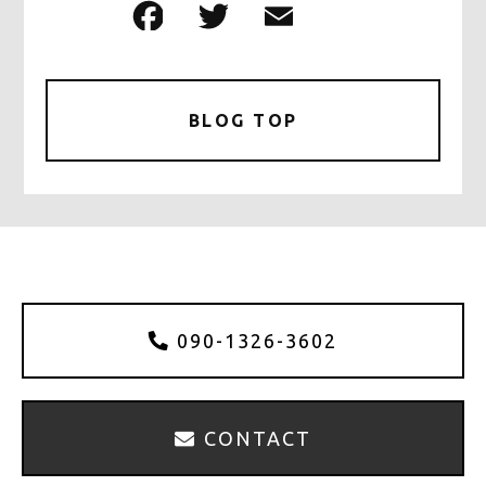
F
T
E
共
a
w
m
有
c
it
ai
e
te
l
BLOG TOP
b
r
o
o
k
090-1326-3602
CONTACT