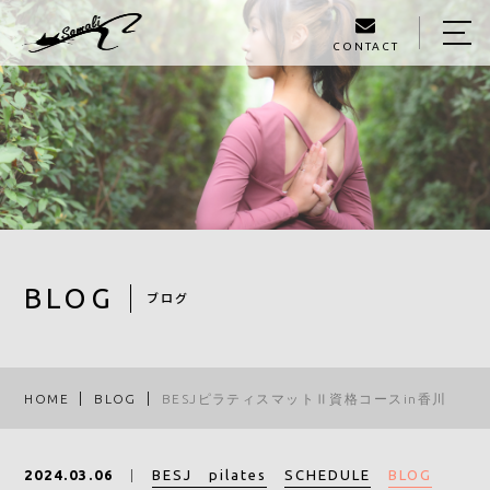
CONTACT
HOME
ABOUT
MENU
GALLERY
STAFF
BLOG
ブログ
BLOG
ACCESS
HOME
BLOG
BESJピラティスマットⅡ資格コースin香川
090-1326-3602
BESJ pilates
SCHEDULE
BLOG
2024.03.06