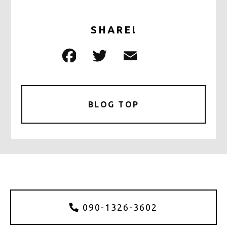
SHARE!
F
T
E
共
a
w
m
有
c
it
ai
e
te
l
BLOG TOP
b
r
o
o
k
090-1326-3602